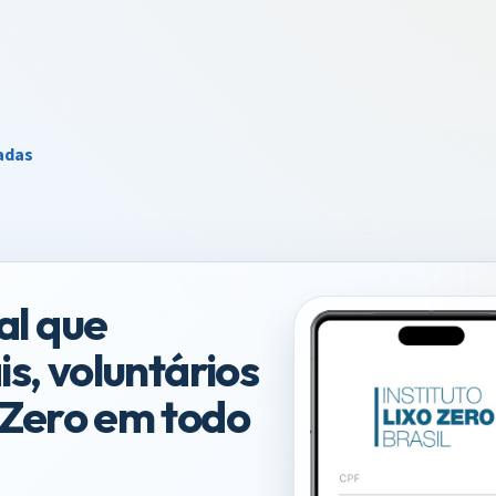
adas
al que
s, voluntários
 Zero em todo