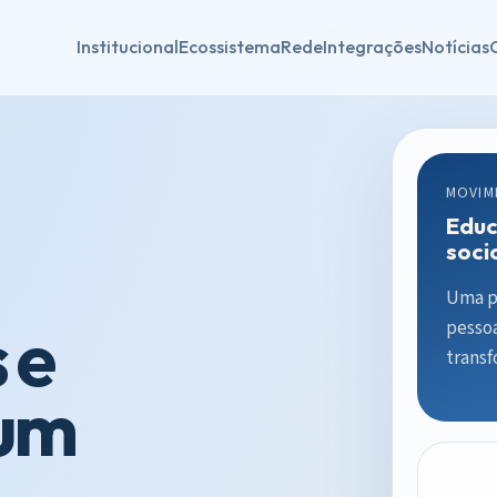
Institucional
Ecossistema
Rede
Integrações
Notícias
MOVIM
Educ
soci
Uma pl
 e
pessoa
trans
 um