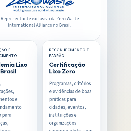
Representante exclusivo da Zero Waste
International Alliance no Brasil.
ÇÃO E
RECONHECIMENTO E
CIMENTO
PADRÃO
emia Lixo
Certificação
Brasil
Lixo Zero
,
Programas, critérios
tações,
e evidências de boas
mentos e
práticas para
undamento
cidades, eventos,
o para
instituições e
nças,
organizações
dores,
comprometidas com