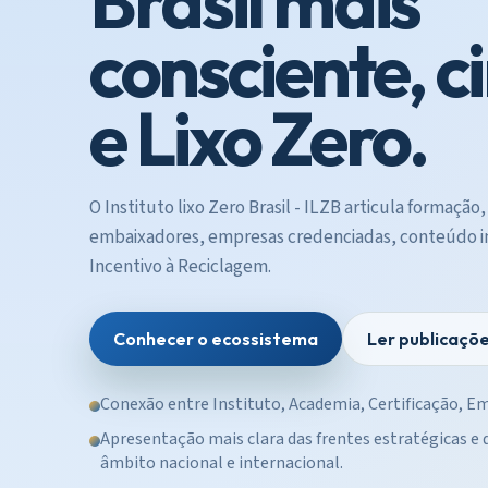
Brasil mais
consciente, c
e Lixo Zero.
O Instituto lixo Zero Brasil - ILZB articula formação,
embaixadores, empresas credenciadas, conteúdo ins
Incentivo à Reciclagem.
Conhecer o ecossistema
Ler publicaçõ
Conexão entre Instituto, Academia, Certificação, Em
Apresentação mais clara das frentes estratégicas e
âmbito nacional e internacional.