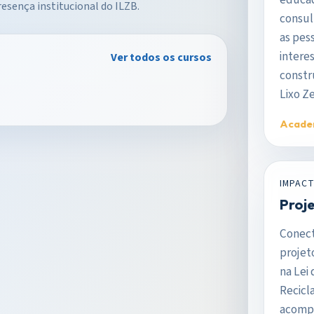
sença institucional do ILZB.
consul
as pes
intere
Ver todos os cursos
constr
Lixo Ze
Acade
IMPAC
Proje
Conect
projet
na Lei 
Recicl
acomp