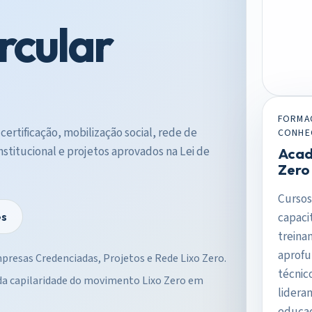
ircular
FORMA
 certificação, mobilização social, rede de
CONHE
titucional e projetos aprovados na Lei de
Acad
Zero 
Cursos
capaci
es
treina
aprof
presas Credenciadas, Projetos e Rede Lixo Zero.
técnic
 da capilaridade do movimento Lixo Zero em
lidera
educa