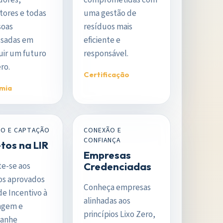
tores e todas
uma gestão de
soas
resíduos mais
ssadas em
eficiente e
uir um futuro
responsável.
ro.
Certificação
mia
TO E CAPTAÇÃO
CONEXÃO E
CONFIANÇA
tos na LIR
Empresas
e-se aos
Credenciadas
os aprovados
Conheça empresas
de Incentivo à
alinhadas aos
agem e
princípios Lixo Zero,
anhe